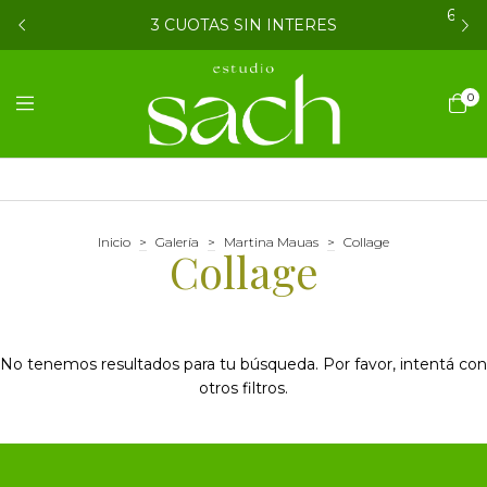
6 CU
3 CUOTAS SIN INTERES
0
Inicio
>
Galería
>
Martina Mauas
>
Collage
Collage
No tenemos resultados para tu búsqueda. Por favor, intentá con
otros filtros.