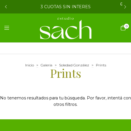
6 CU
3 CUOTAS SIN INTERES
0
Inicio
>
Galería
>
Soledad González
>
Prints
Prints
No tenemos resultados para tu búsqueda. Por favor, intentá con
otros filtros.